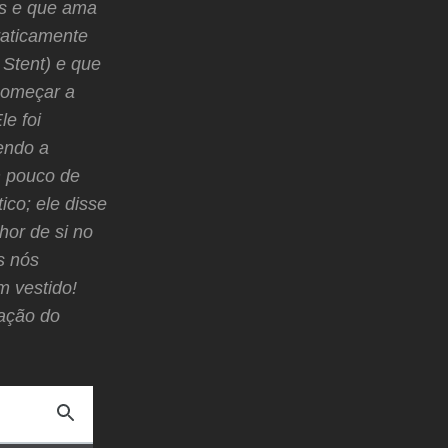
es e que ama
raticamente
Stent) e que
começar a
le foi
endo a
m pouco de
ico; ele disse
hor de si no
s nós
m vestido!
ação do