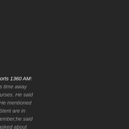
ports 1360 AM
!
is time away
urses. He said
. He mentioned
tent are in
ptember;he said
asked about