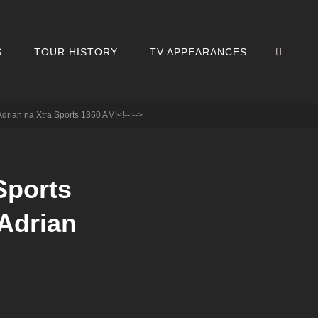
SEA
S
TOUR HISTORY
TV APPEARANCES
Adrian na Xtra Sports 1360 AM!<!--:-->
Sports
Adrian