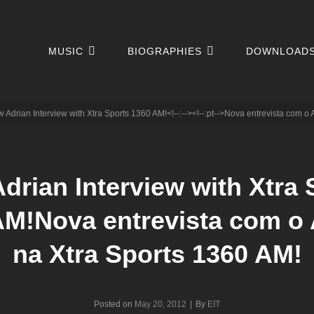
MUSIC
BIOGRAPHIES
DOWNLOAD
w Adrian Interview with Xtra Sports 1360 AM!<!--:--><!--:pt-->Nova entrevista com o 
drian Interview with Xtra 
AM!
Nova entrevista com o 
na Xtra Sports 1360 AM!
Byline
Posted on
May 20, 2012
|
By
EIT