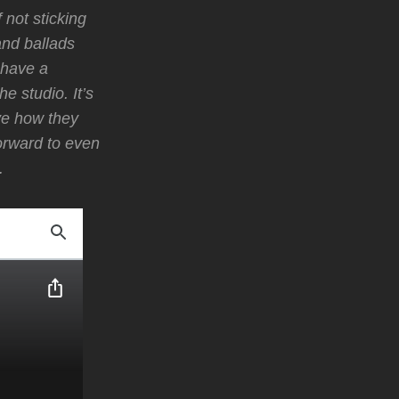
 not sticking
nd ballads
 have a
e studio. It’s
ve how they
forward to even
.