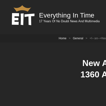
Everything In Time
17 Years Of No Doubt News And Multimedia
Home
>
General
>
<!--:en-->Ne
New A
1360 