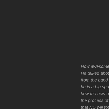
How awesome! 
He talked abou
from the band 
he is a big sp
how the new al
the process of
that ND will to