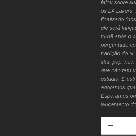
falou sobre su
os LA Lakers,
finalizado (n
ele será lanç
turnê após o c
perguntado co
tradição do N
ska, pop, new 
que não tem u
estúdio. É es
adoramos quan
Esperamos ouv
lançamento do