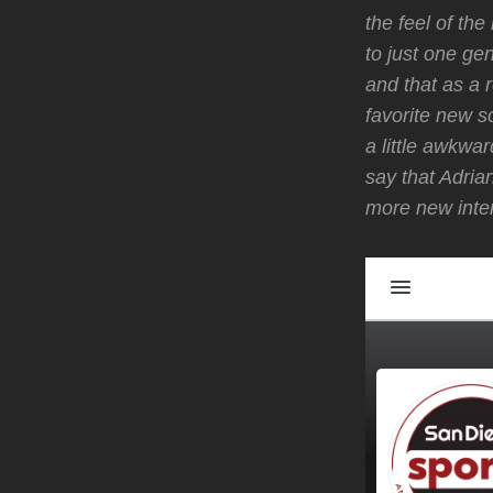
the feel of the
to just one g
and that as a r
favorite new so
a little awkwa
say that Adria
more new inter