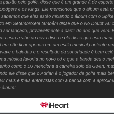
a paixão pelo golfe, disse que é um grande ã de esport
 Dodgers e os Kings. Ele mencionou que o álbum está p
ós sabemos que eles estão mixando o álbum com o Spike 
ado em Setembro;ele também disse que o No Doubt vai 
d ser lançado, provavelmente a partir do ano que vem. E
mo está a vibe do novo disco e ele disse que está mant
D em não ficar apenas em um estilo musical,contento u
wave e baladas e o resultado da sonoridade é bem eclét
ma música favorita no novo cd e que a banda deu o mel
tranho como o DJ menciona a carreira solo da Gwen, ma
do ele disse que o Adrian é o jogador de golfe mais be
ir mais e mais entrevistas com a banda com a aproxim
 álbum!