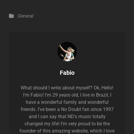
Categories
General
Author:
Fabio
What should I write about myself? Ok, Hello!
I'm Fabio! I'm 29 years old, I live in Brazil, I
have a wonderful family and wonderful
friends. I've been a No Doubt fan since 1997
and I can say that ND's music totally
changed my life! I'm very proud to be the
founder of this amazing website, which I love