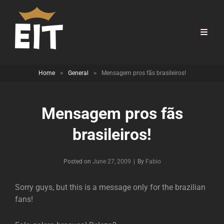
Home
>
General
>
Mensagem pros fãs brasileiros!
Mensagem pros fãs
brasileiros!
Byline
Posted on
June 27, 2009
|
By
Fabio
Sorry guys, but this is a message only for the brazilian
fans!