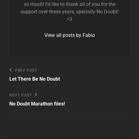
so much! I'd like to thank all of you for the
support over these years, specially No Doubt!
<3
View all posts by Fabio
Post
Previous
PREV POST
Post
navigation
Let There Be No Doubt
Next
NEXT POST
Post
No Doubt Marathon files!